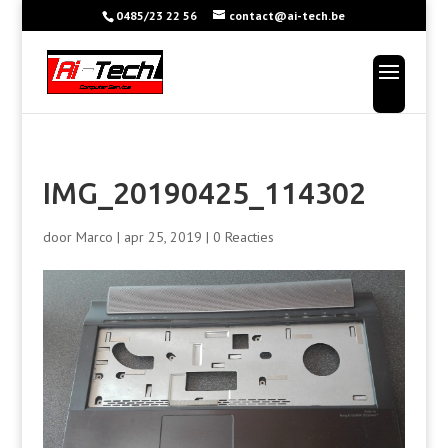
0485/23 22 56
contact@ai-tech.be
IMG_20190425_114302
door
Marco
|
apr 25, 2019
|
0 Reacties