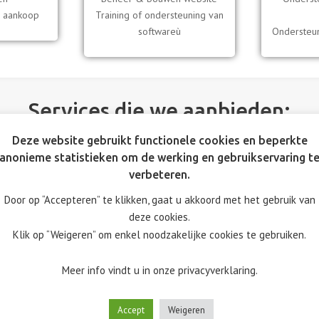
a aankoop
Training of ondersteuning van
softwareù
Ondersteun
Services die we aanbieden:
Deze website gebruikt functionele cookies en beperkte
anonieme statistieken om de werking en gebruikservaring t
verbeteren.

Door op “Accepteren” te klikken, gaat u akkoord met het gebruik van
deze cookies.
Klik op “Weigeren” om enkel noodzakelijke cookies te gebruiken.
Meer info vindt u in onze privacyverklaring.
Updates
 er
Software moet regelmatig geüpdate worden zodat een
Accept
Weigeren
het
optimale werking gegarandeerd kan worden. Ook is het
up