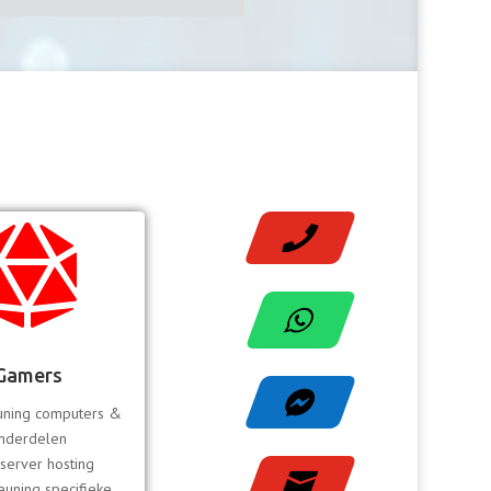



Gamers

uning computers &
nderdelen
erver hosting

uning specifieke