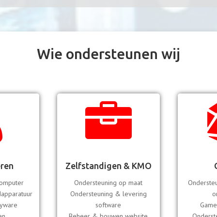
Wie ondersteunen wij


eren
Zelfstandigen & KMO
computer
Ondersteuning op maat
Onderste
dapparatuur
Ondersteuning & levering
o
pyware
software
Games
en
Beheer & bouwen website
Onderste