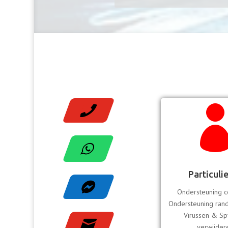


Particuli

Ondersteuning 
Ondersteuning ran
Virussen & S

verwijder