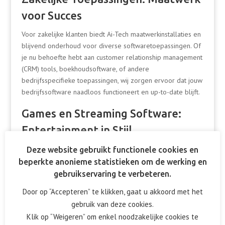
voor Succes
Voor zakelijke klanten biedt Ai-Tech maatwerkinstallaties en
blijvend onderhoud voor diverse softwaretoepassingen. Of
je nu behoefte hebt aan customer relationship management
(CRM) tools, boekhoudsoftware, of andere
bedrijfsspecifieke toepassingen, wij zorgen ervoor dat jouw
bedrijfssoftware naadloos functioneert en up-to-date blijft.
Games en Streaming Software:
Entertainment in Stijl
Voor liefhebbers van gaming en streaming verzorgen wij
Deze website gebruikt functionele cookies en
de installatie van de nieuwste games en streaming
beperkte anonieme statistieken om de werking en
software. Of je nu een gepassioneerde gamer bent die op
gebruikservaring te verbeteren.
zoek is naar optimale prestaties of een streaming enthusiast
Door op “Accepteren” te klikken, gaat u akkoord met het
die vloeiende videostreams wil ervaren, Ai-Tech staat
gebruik van deze cookies.
garant voor een soepele installatie en blijvende
Klik op “Weigeren” om enkel noodzakelijke cookies te
ondersteuning.