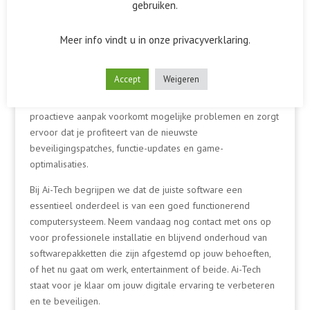
gebruiken.
Regelmatig Onderhoud voor
Meer info vindt u in onze privacyverklaring.
Optimale Prestaties
Na de installatie blijven we beschikbaar voor regelmatig
Accept
Weigeren
onderhoud en updates om ervoor te zorgen dat jouw
softwarepakketten altijd optimaal presteren. Onze
proactieve aanpak voorkomt mogelijke problemen en zorgt
ervoor dat je profiteert van de nieuwste
beveiligingspatches, functie-updates en game-
optimalisaties.
Bij Ai-Tech begrijpen we dat de juiste software een
essentieel onderdeel is van een goed functionerend
computersysteem. Neem vandaag nog contact met ons op
voor professionele installatie en blijvend onderhoud van
softwarepakketten die zijn afgestemd op jouw behoeften,
of het nu gaat om werk, entertainment of beide. Ai-Tech
staat voor je klaar om jouw digitale ervaring te verbeteren
en te beveiligen.