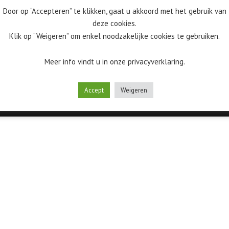
Aanpasbaar aan gebruikersnoden.
Door op “Accepteren” te klikken, gaat u akkoord met het gebruik van
deze cookies.
100% privé: Jouw data blijft veilig binnenshuis en wo
Klik op “Weigeren” om enkel noodzakelijke cookies te gebruiken.
Meer info vindt u in onze privacyverklaring.
Accept
Weigeren