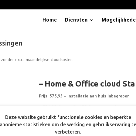
Home
Diensten
Mogelijkhed
ssingen
 zonder extra maandelijkse cloudkosten.
– Home & Office cloud Sta
Prijs: 575,95 – Installatie aan huis inbegrepen
1 TB HDD Opslag (2x 1TB Schijven in back-up)
Deze website gebruikt functionele cookies en beperkte
Ideaal voor foto’s & documenten
anonieme statistieken om de werking en gebruikservaring t
Bijhorende apps voor Android en Apple
verbeteren.