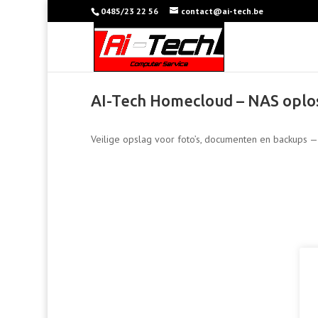
0485/23 22 56
contact@ai-tech.be
AI-Tech Homecloud – NAS oplo
Veilige opslag voor foto’s, documenten en backups —