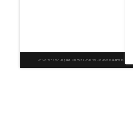
Ontworpen door
Elegant Themes
| Ondersteund door
WordPress