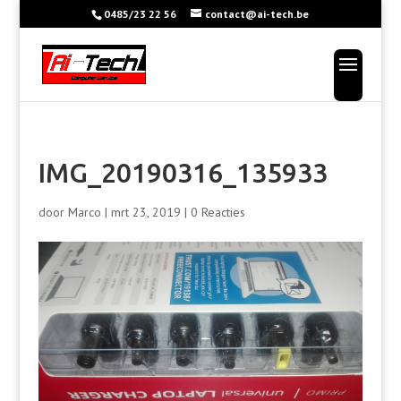
0485/23 22 56
contact@ai-tech.be
IMG_20190316_135933
door
Marco
|
mrt 23, 2019
|
0 Reacties