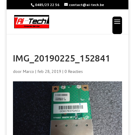
0485/23 22 56
contact@ai-tech.be
IMG_20190225_152841
door
Marco
|
feb 28, 2019
|
0 Reacties