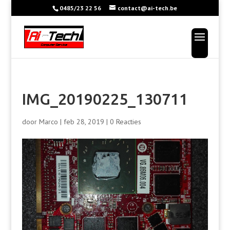
0485/23 22 56
contact@ai-tech.be
IMG_20190225_130711
door
Marco
|
feb 28, 2019
|
0 Reacties