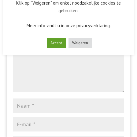
Klik op “Weigeren” om enkel noodzakelijke cookies te
gebruiken.
Reactie verzenden
Meer info vindt u in onze privacyverklaring.
Het e-mailadres wordt niet gepubliceerd.
Vereiste velden
zijn gemarkeerd met
*
Accept
Weigeren