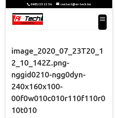
0485/23 22 56
contact@ai-tech.be
image_2020_07_23T20_1
2_10_142Z.png-
nggid0210-ngg0dyn-
240x160x100-
00f0w010c010r110f110r0
10t010