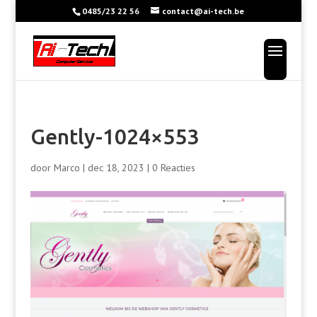
0485/23 22 56
contact@ai-tech.be
Gently-1024×553
door
Marco
|
dec 18, 2023
|
0 Reacties