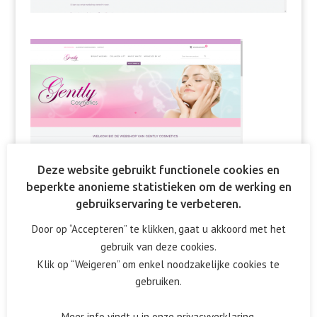
Deze website gebruikt functionele cookies en
beperkte anonieme statistieken om de werking en
gebruikservaring te verbeteren.
Reactie verzenden
Door op “Accepteren” te klikken, gaat u akkoord met het
gebruik van deze cookies.
Het e-mailadres wordt niet gepubliceerd.
Vereiste velden
Klik op “Weigeren” om enkel noodzakelijke cookies te
zijn gemarkeerd met
*
gebruiken.
Meer info vindt u in onze privacyverklaring.