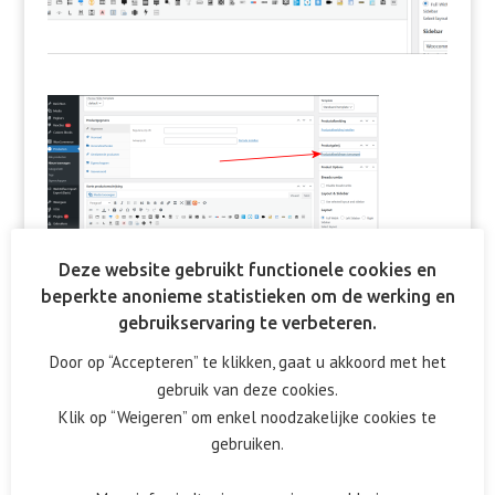
Deze website gebruikt functionele cookies en
beperkte anonieme statistieken om de werking en
gebruikservaring te verbeteren.
Door op “Accepteren” te klikken, gaat u akkoord met het
Reactie verzenden
gebruik van deze cookies.
Het e-mailadres wordt niet gepubliceerd.
Vereiste velden
Klik op “Weigeren” om enkel noodzakelijke cookies te
zijn gemarkeerd met
*
gebruiken.