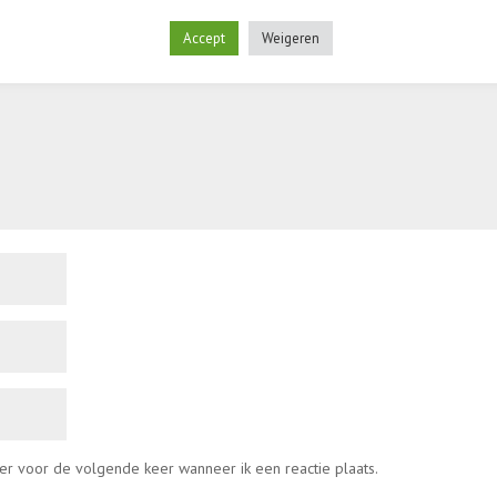
elden zijn gemarkeerd met
*
Accept
Weigeren
er voor de volgende keer wanneer ik een reactie plaats.