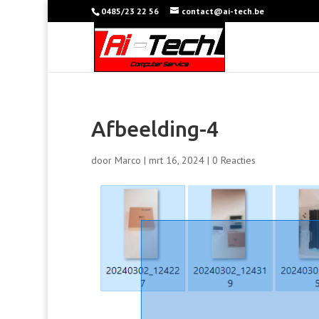
0485/23 22 56
contact@ai-tech.be
Afbeelding-4
door
Marco
|
mrt 16, 2024
|
0 Reacties