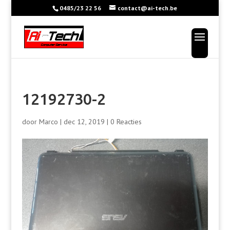
0485/23 22 56
contact@ai-tech.be
12192730-2
door
Marco
|
dec 12, 2019
|
0 Reacties