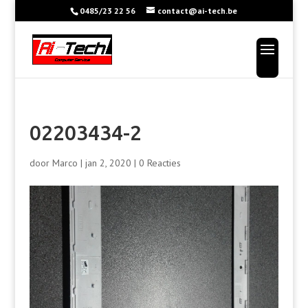
0485/23 22 56
contact@ai-tech.be
02203434-2
door
Marco
|
jan 2, 2020
|
0 Reacties