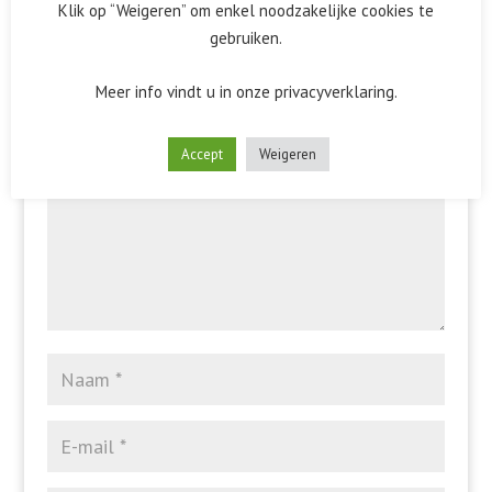
Klik op “Weigeren” om enkel noodzakelijke cookies te
gebruiken.
Reactie verzenden
Meer info vindt u in onze privacyverklaring.
Het e-mailadres wordt niet gepubliceerd.
Vereiste velden
zijn gemarkeerd met
*
Accept
Weigeren