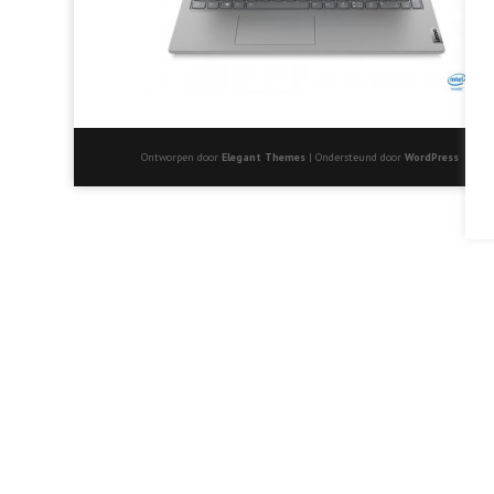
Ontworpen door
Elegant Themes
| Ondersteund door
WordPress