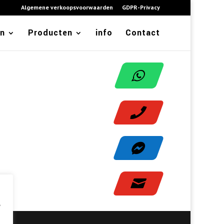
Algemene verkoopsvoorwaarden
GDPR-Privacy
en
Producten
info
Contact




e