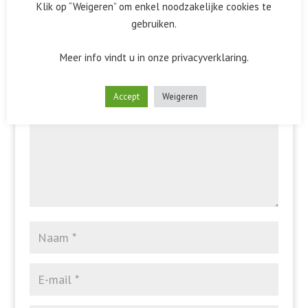
Klik op “Weigeren” om enkel noodzakelijke cookies te
gebruiken.
Reactie verzenden
Meer info vindt u in onze privacyverklaring.
Het e-mailadres wordt niet gepubliceerd.
Vereiste velden
zijn gemarkeerd met
*
Accept
Weigeren