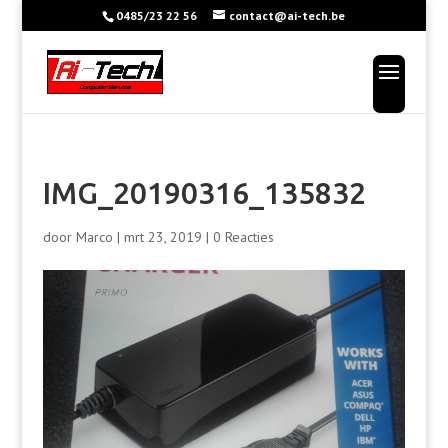
0485/23 22 56
contact@ai-tech.be
IMG_20190316_135832
door
Marco
|
mrt 23, 2019
|
0 Reacties