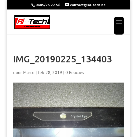
0485/23 22 56
contact@ai-tech.be
IMG_20190225_134403
door
Marco
|
feb 28, 2019
|
0 Reacties