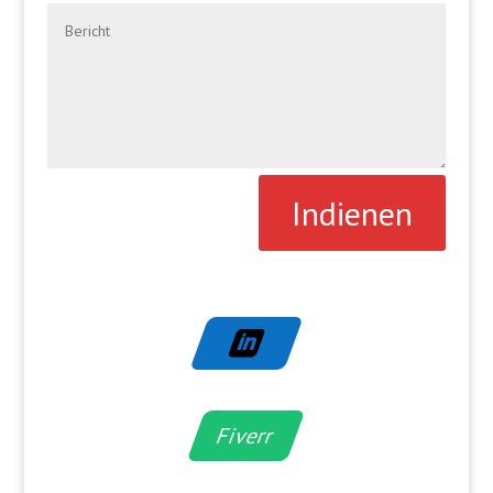
Indienen

Fiverr