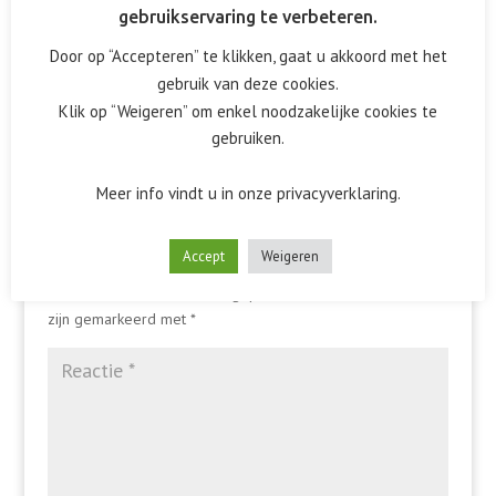
gebruikservaring te verbeteren.
Door op “Accepteren” te klikken, gaat u akkoord met het
gebruik van deze cookies.
Klik op “Weigeren” om enkel noodzakelijke cookies te
gebruiken.
Meer info vindt u in onze privacyverklaring.
Reactie verzenden
Accept
Weigeren
Het e-mailadres wordt niet gepubliceerd.
Vereiste velden
zijn gemarkeerd met
*