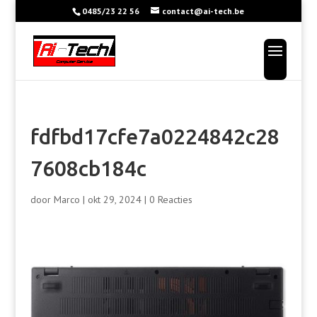
0485/23 22 56
contact@ai-tech.be
fdfbd17cfe7a0224842c28
7608cb184c
door
Marco
|
okt 29, 2024
|
0 Reacties