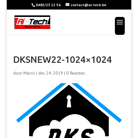
0485/23 22 56
contact@ai-tech.be
DKSNEW22-1024×1024
door
Marco
|
dec 24, 2019
|
0 Reacties