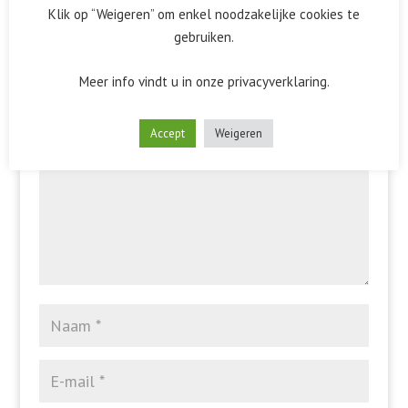
Klik op “Weigeren” om enkel noodzakelijke cookies te
gebruiken.
Reactie verzenden
Meer info vindt u in onze privacyverklaring.
Het e-mailadres wordt niet gepubliceerd.
Vereiste velden
zijn gemarkeerd met
*
Accept
Weigeren