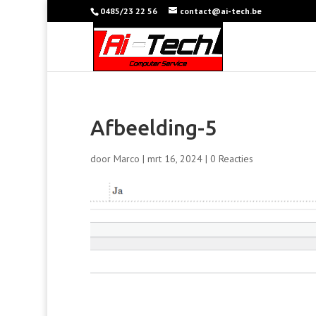
0485/23 22 56
contact@ai-tech.be
Afbeelding-5
door
Marco
|
mrt 16, 2024
|
0 Reacties