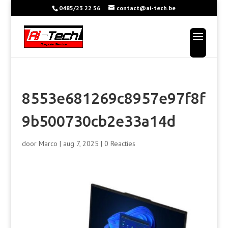
0485/23 22 56
contact@ai-tech.be
8553e681269c8957e97f8f
9b500730cb2e33a14d
door
Marco
|
aug 7, 2025
|
0 Reacties