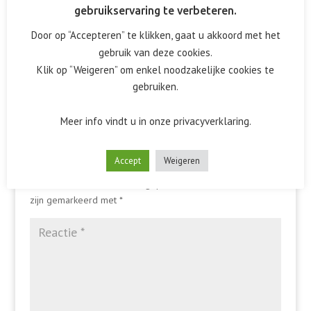
gebruikservaring te verbeteren.
Door op “Accepteren” te klikken, gaat u akkoord met het
gebruik van deze cookies.
Klik op “Weigeren” om enkel noodzakelijke cookies te
gebruiken.
Meer info vindt u in onze privacyverklaring.
Reactie verzenden
Accept
Weigeren
Het e-mailadres wordt niet gepubliceerd.
Vereiste velden
zijn gemarkeerd met
*