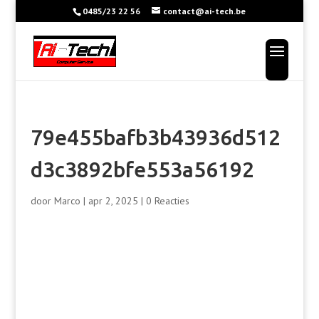
0485/23 22 56
contact@ai-tech.be
79e455bafb3b43936d512
d3c3892bfe553a56192
door
Marco
|
apr 2, 2025
|
0 Reacties