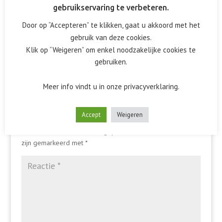
gebruikservaring te verbeteren.
Door op “Accepteren” te klikken, gaat u akkoord met het
gebruik van deze cookies.
Klik op “Weigeren” om enkel noodzakelijke cookies te
gebruiken.
Meer info vindt u in onze privacyverklaring.
Reactie verzenden
Accept
Weigeren
Het e-mailadres wordt niet gepubliceerd.
Vereiste velden
zijn gemarkeerd met
*