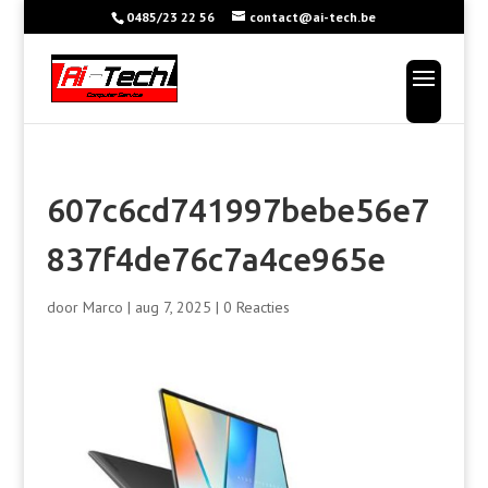
0485/23 22 56
contact@ai-tech.be
607c6cd741997bebe56e7
837f4de76c7a4ce965e
door
Marco
|
aug 7, 2025
|
0 Reacties