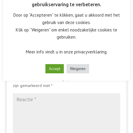
gebruikservaring te verbeteren.
Door op “Accepteren” te klikken, gaat u akkoord met het
gebruik van deze cookies.
Klik op “Weigeren” om enkel noodzakelijke cookies te
gebruiken.
Meer info vindt u in onze privacyverklaring.
Reactie verzenden
Accept
Weigeren
Het e-mailadres wordt niet gepubliceerd.
Vereiste velden
zijn gemarkeerd met
*