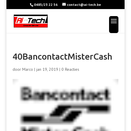
0485/23 22 56
contact@ai-tech.be
40BancontactMisterCash
door
Marco
|
jan 19, 2019
|
0 Reacties