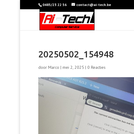
0485/23 22 56
contact@ai-tech.be
20250502_154948
door
Marco
|
mei 2, 2025
|
0 Reacties