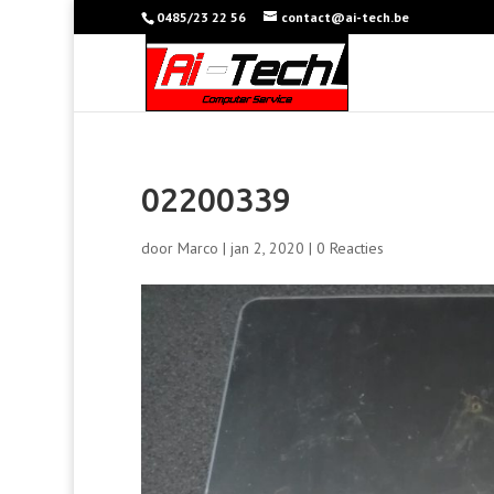
0485/23 22 56
contact@ai-tech.be
02200339
door
Marco
|
jan 2, 2020
|
0 Reacties