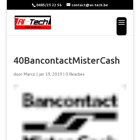
0485/23 22 56
contact@ai-tech.be
40BancontactMisterCash
door
Marco
|
jan 19, 2019
|
0 Reacties