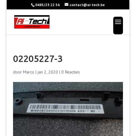
0485/23 22 56
contact@ai-tech.be
02205227-3
door
Marco
|
jan 2, 2020
|
0 Reacties