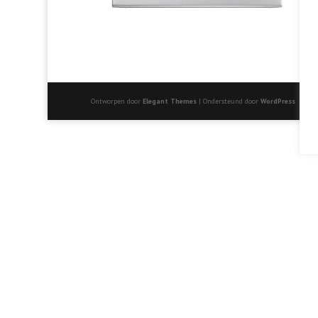
Ontworpen door
Elegant Themes
| Ondersteund door
WordPress