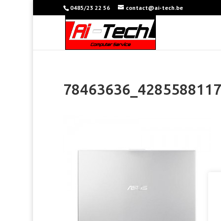
0485/23 22 56
contact@ai-tech.be
78463636_428558811