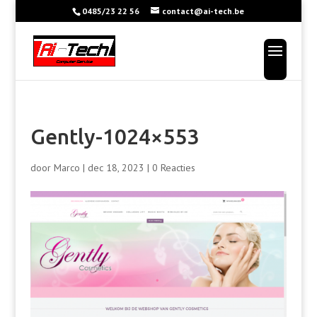
0485/23 22 56
contact@ai-tech.be
Gently-1024×553
door
Marco
|
dec 18, 2023
|
0 Reacties