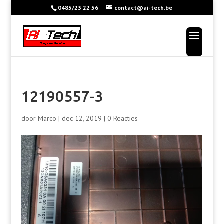
0485/23 22 56
contact@ai-tech.be
12190557-3
door
Marco
|
dec 12, 2019
|
0 Reacties