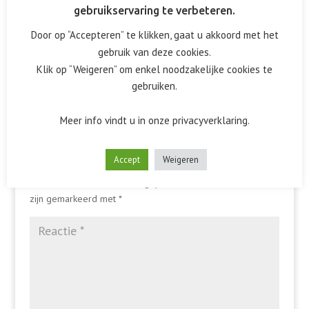
gebruikservaring te verbeteren.
Door op “Accepteren” te klikken, gaat u akkoord met het
gebruik van deze cookies.
Klik op “Weigeren” om enkel noodzakelijke cookies te
gebruiken.
Meer info vindt u in onze privacyverklaring.
Reactie verzenden
Accept
Weigeren
Het e-mailadres wordt niet gepubliceerd.
Vereiste velden
zijn gemarkeerd met
*