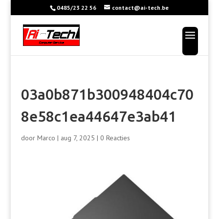
0485/23 22 56
contact@ai-tech.be
03a0b871b300948404c70
8e58c1ea44647e3ab41
door
Marco
|
aug 7, 2025
|
0 Reacties